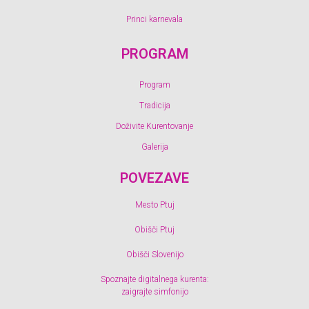
Princi karnevala
PROGRAM
Program
Tradicija
Doživite Kurentovanje
Galerija
POVEZAVE
Mesto Ptuj
Obišči Ptuj
Obišči Slovenijo
Spoznajte digitalnega kurenta:
zaigrajte simfonijo