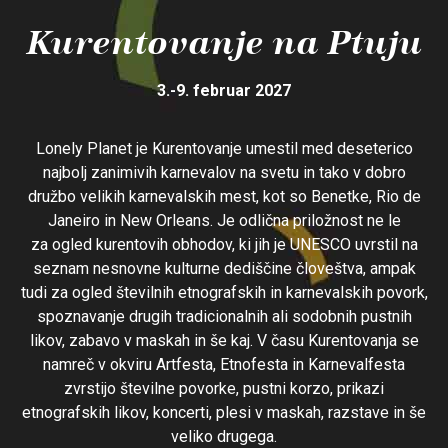
Kurentovanje na Ptuju
3.-9. februar 2027
Lonely Planet je Kurentovanje umestil med deseterico
najbolj zanimivih karnevalov na svetu in tako v dobro
družbo velikih karnevalskih mest, kot so Benetke, Rio de
Janeiro in New Orleans. Je odlična priložnost ne le
za ogled kurentovih obhodov, ki jih je UNESCO uvrstil na
seznam nesnovne kulturne dediščine človeštva, ampak
tudi za ogled številnih etnografskih in karnevalskih povork,
spoznavanje drugih tradicionalnih ali sodobnih pustnih
likov, zabavo v maskah in še kaj. V času Kurentovanja se
namreč v okviru Artfesta, Etnofesta in Karnevalfesta
zvrstijo številne povorke, pustni korzo, prikazi
etnografskih likov, koncerti, plesi v maskah, razstave in še
veliko drugega.