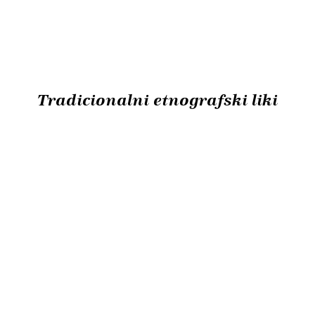
Tradicionalni etnografski liki
Kurent
najpomebnejši etnografski lik