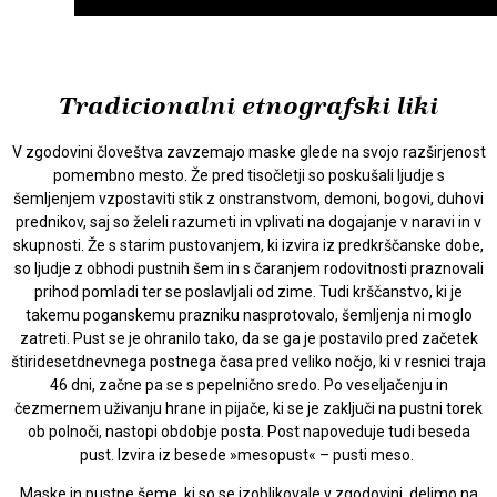
Tradicionalni etnografski liki
V zgodovini človeštva zavzemajo maske glede na svojo razširjenost
pomembno mesto. Že pred tisočletji so poskušali ljudje s
šemljenjem vzpostaviti stik z onstranstvom, demoni, bogovi, duhovi
prednikov, saj so želeli razumeti in vplivati na dogajanje v naravi in v
skupnosti. Že s starim pustovanjem, ki izvira iz predkrščanske dobe,
so ljudje z obhodi pustnih šem in s čaranjem rodovitnosti praznovali
prihod pomladi ter se poslavljali od zime. Tudi krščanstvo, ki je
takemu poganskemu prazniku nasprotovalo, šemljenja ni moglo
zatreti. Pust se je ohranilo tako, da se ga je postavilo pred začetek
štiridesetdnevnega postnega časa pred veliko nočjo, ki v resnici traja
46 dni, začne pa se s pepelnično sredo. Po veseljačenju in
čezmernem uživanju hrane in pijače, ki se je zaključi na pustni torek
ob polnoči, nastopi obdobje posta. Post napoveduje tudi beseda
pust. Izvira iz besede »mesopust« – pusti meso.
Maske in pustne šeme, ki so se izoblikovale v zgodovini, delimo na