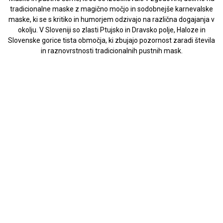
tradicionalne maske z magično močjo in sodobnejše karnevalske
maske, ki se s kritiko in humorjem odzivajo na različna dogajanja v
okolju. V Sloveniji so zlasti Ptujsko in Dravsko polje, Haloze in
Slovenske gorice tista območja, ki zbujajo pozornost zaradi števila
in raznovrstnosti tradicionalnih pustnih mask.
Kurent
najpomebnejši etnografski lik