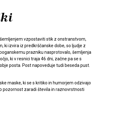
iki
 šemljenjem vzpostaviti stik z onstranstvom,
, ki izvira iz predkrščanske dobe, so ljudje z
emu poganskemu prazniku nasprotovalo, šemljenja
jo, ki v resnici traja 46 dni, začne pa se s
bdobje posta. Post napoveduje tudi beseda pust.
ke maske, ki se s kritiko in humorjem odzivajo
jo pozornost zaradi števila in raznovrstnosti