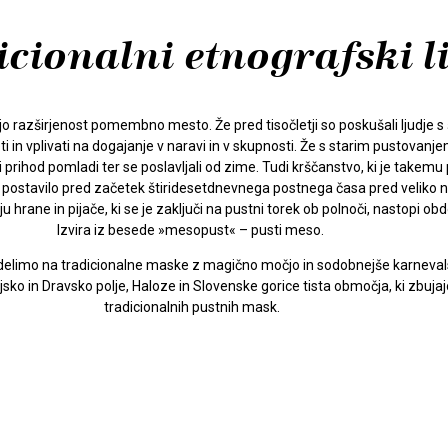
cionalni etnografski l
razširjenost pomembno mesto. Že pred tisočletji so poskušali ljudje s
 in vplivati na dogajanje v naravi in v skupnosti. Že s starim pustovanjem
 prihod pomladi ter se poslavljali od zime. Tudi krščanstvo, ki je tak
je postavilo pred začetek štiridesetdnevnega postnega časa pred veliko noč
hrane in pijače, ki se je zaključi na pustni torek ob polnoči, nastopi o
Izvira iz besede »mesopust« – pusti meso.
, delimo na tradicionalne maske z magično močjo in sodobnejše karnevals
tujsko in Dravsko polje, Haloze in Slovenske gorice tista območja, ki zbuja
tradicionalnih pustnih mask.