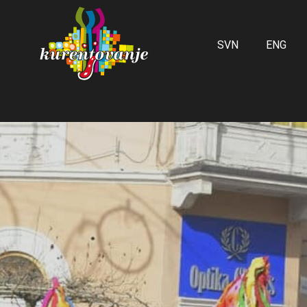
SVN
ENG