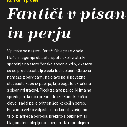
Kurike in piceki
Fantiči v pisan
in perju
V piceka se našemi fantič. Obleče se v bele
hlače in zgornje oblačilo, speto okoli vratu, ki
spominja na staro žensko spodnje krilo, v katera
so se pred desetletji piceki tudi oblačili. Obraz si
namaže z barvicami, na glavo pa si povezne
stožčasto kapo iz papirja, ki je bogato okrašena
s pisanimi trakovi. Picek zajaha palico, ki ima na
sprednjem koncu preprosto izdelano kokošjo
glavo, zadaj pa je pritrjen šop kokošjih peres.
Kura ima veliko valjasto in na koncih zašiljeno
telo iz lahkega ogrodja, prekrito s papirjem ali
blagom ter oblepljeno s perjem. Na sprednjem