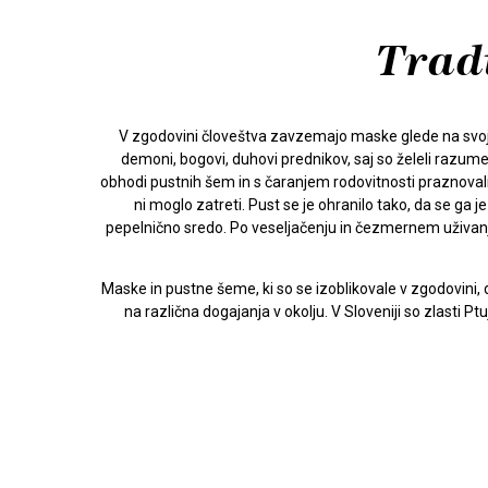
Tradi
V zgodovini človeštva zavzemajo maske glede na svojo 
demoni, bogovi, duhovi prednikov, saj so želeli razumeti
obhodi pustnih šem in s čaranjem rodovitnosti praznovali
ni moglo zatreti. Pust se je ohranilo tako, da se ga 
pepelnično sredo. Po veseljačenju in čezmernem uživanju 
Maske in pustne šeme, ki so se izoblikovale v zgodovini
na različna dogajanja v okolju. V Sloveniji so zlasti P