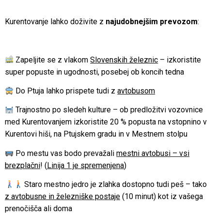
Kurentovanje lahko doživite z
najudobnejšim prevozom
:
Zapeljite se z vlakom
Slovenskih železnic
– izkoristite
super popuste in ugodnosti, posebej ob koncih tedna
Do Ptuja lahko prispete tudi z
avtobusom
Trajnostno po sledeh kulture – ob predložitvi vozovnice
med Kurentovanjem izkoristite 20 % popusta na vstopnino v
Kurentovi hiši
, na
Ptujskem gradu
in v
Mestnem stolpu
Po mestu vas bodo prevažali
mestni avtobusi – vsi
brezplačni
! (
Linija 1 je spremenjena
)
Staro mestno jedro je zlahka dostopno tudi peš – tako
z avtobusne in železniške postaje
(10 minut) kot iz vašega
prenočišča ali doma