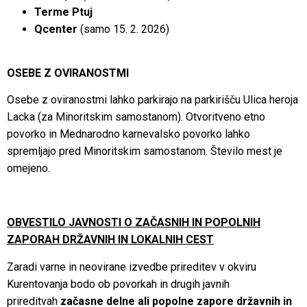
Terme Ptuj
Qcenter
(samo 15. 2. 2026)
OSEBE Z OVIRANOSTMI
Osebe z oviranostmi lahko parkirajo na parkirišču Ulica heroja
Lacka (za Minoritskim samostanom). Otvoritveno etno
povorko in Mednarodno karnevalsko povorko lahko
spremljajo pred Minoritskim samostanom. Število mest je
omejeno.
OBVESTILO JAVNOSTI O ZAČASNIH IN POPOLNIH
ZAPORAH DRŽAVNIH IN LOKALNIH CEST
Zaradi varne in neovirane izvedbe prireditev v okviru
Kurentovanja bodo ob povorkah in drugih javnih
prireditvah
začasne delne ali popolne zapore državnih in