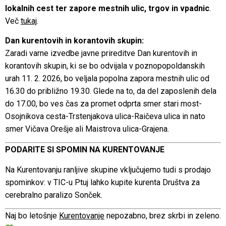
lokalnih cest ter zapore mestnih ulic, trgov in vpadnic
.
Več
tukaj
.
Dan kurentovih in korantovih skupin:
Zaradi varne izvedbe javne prireditve Dan kurentovih in
korantovih skupin, ki se bo odvijala v poznopopoldanskih
urah 11. 2. 2026, bo veljala popolna zapora mestnih ulic od
16.30 do približno 19.30. Glede na to, da del zaposlenih dela
do 17.00, bo ves čas za promet odprta smer stari most-
Osojnikova cesta-Trstenjakova ulica-Raičeva ulica in nato
smer Vičava Orešje ali Maistrova ulica-Grajena.
PODARITE SI SPOMIN NA KURENTOVANJE
Na Kurentovanju ranljive skupine vključujemo tudi s prodajo
spominkov: v TIC-u Ptuj lahko kupite kurenta Društva za
cerebralno paralizo Sonček.
Naj bo letošnje
Kurentovanje
nepozabno, brez skrbi in zeleno.