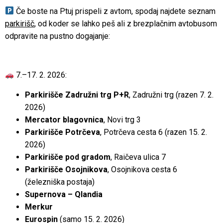
Če boste na Ptuj prispeli z avtom, spodaj najdete seznam
parkirišč
, od koder se lahko peš ali z brezplačnim avtobusom
odpravite na pustno dogajanje:
7.–17. 2. 2026:
Parkirišče Zadružni trg P+R
, Zadružni trg (razen 7. 2.
2026)
Mercator blagovnica
, Novi trg 3
Parkirišče Potrčeva
, Potrčeva cesta 6 (razen 15. 2.
2026)
Parkirišče pod gradom
, Raičeva ulica 7
Parkirišče Osojnikova
, Osojnikova cesta 6
(železniška postaja)
Supernova – Qlandia
Merkur
Eurospin
(samo 15. 2. 2026)