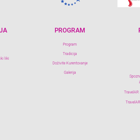
JA
PROGRAM
Program
Tradicija
i liki
Doživite Kurentovanje
Galerija
Spozna
TravelAR 
TravelAR