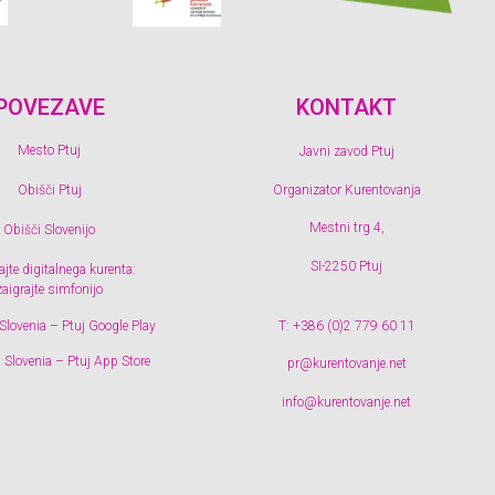
POVEZAVE
KONTAKT
Mesto Ptuj
Javni zavod Ptuj
Organizator Kurentovanja
Obišči Ptuj
Mestni trg 4,
Obišči Slovenijo
SI-2250 Ptuj
jte digitalnega kurenta:
zaigrajte simfonijo
Slovenia – Ptuj Google Play
T: +386 (0)2 779 60 11
 Slovenia – Ptuj App Store
pr@kurentovanje.net
info@kurentovanje.net