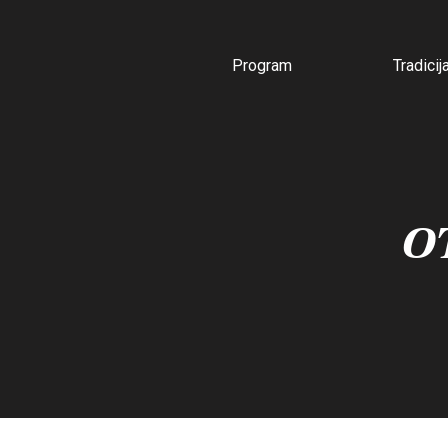
Program
Tradicij
O