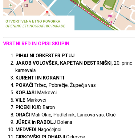
VRSTNI RED IN OPISI SKUPIN
PIHALNI ORKESTER PTUJ
JAKOB VOLOVŠEK, KAPETAN DESTRNIŠKI,
20. princ
karnevala
KURENTI IN KORANTI
POKAČI
Tržec, Pobrežje, Župečja vas
KOPJAŠI
Markovci
VILE
Markovci
PICEKI
KUD Baron
ORAČI
Mali Okič, Podlehnik, Lancova vas, Okič
JÜREK in RABOLJ
Dolena
MEDVEDI
Nagošejnci
CIRKOVŠKI PLOHARJI
Cirkovce