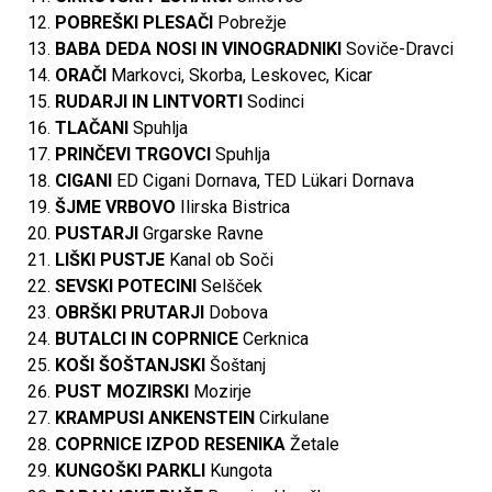
POBREŠKI PLESAČI
Pobrežje
BABA DEDA NOSI IN VINOGRADNIKI
Soviče-Dravci
ORAČI
Markovci, Skorba, Leskovec, Kicar
RUDARJI IN LINTVORTI
Sodinci
TLAČANI
Spuhlja
PRINČEVI TRGOVCI
Spuhlja
CIGANI
ED Cigani Dornava, TED Lükari Dornava
ŠJME VRBOVO
Ilirska Bistrica
PUSTARJI
Grgarske Ravne
LIŠKI PUSTJE
Kanal ob Soči
SEVSKI POTECINI
Selšček
OBRŠKI PRUTARJI
Dobova
BUTALCI IN COPRNICE
Cerknica
KOŠI ŠOŠTANJSKI
Šoštanj
PUST MOZIRSKI
Mozirje
KRAMPUSI ANKENSTEIN
Cirkulane
COPRNICE IZPOD RESENIKA
Žetale
KUNGOŠKI PARKLI
Kungota