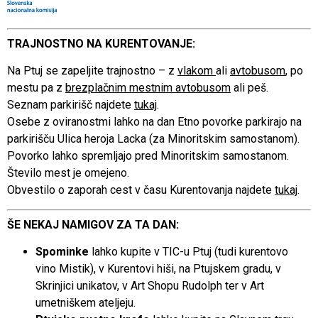
TRAJNOSTNO NA KURENTOVANJE:
Na Ptuj se zapeljite trajnostno – z
vlakom
ali
avtobusom
, po
mestu pa z
brezplačnim mestnim avtobusom
ali peš.
Seznam parkirišč najdete
tukaj
.
Osebe z oviranostmi lahko na dan Etno povorke parkirajo na
parkirišču Ulica heroja Lacka (za Minoritskim samostanom).
Povorko lahko spremljajo pred Minoritskim samostanom.
Število mest je omejeno.
Obvestilo o zaporah cest v času Kurentovanja najdete
tukaj
.
ŠE NEKAJ NAMIGOV ZA TA DAN:
Spominke
lahko kupite v TIC-u Ptuj (tudi kurentovo
vino Mistik), v Kurentovi hiši, na Ptujskem gradu, v
Skrinjici unikatov, v Art Shopu Rudolph ter v Art
umetniškem ateljeju.