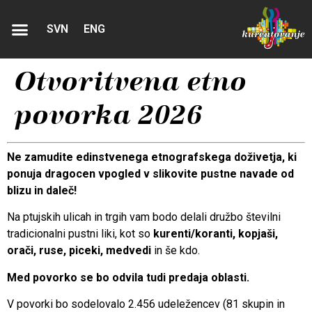
SVN
ENG
Otvoritvena etno
povorka 2026
Ne zamudite edinstvenega etnografskega doživetja, ki
ponuja dragocen vpogled v slikovite pustne navade od
blizu in daleč!
Na ptujskih ulicah in trgih vam bodo delali družbo številni
tradicionalni pustni liki, kot so
kurenti/koranti, kopjaši,
orači, ruse, piceki, medvedi
in še kdo.
Med povorko se bo odvila tudi predaja oblasti.
V povorki bo sodelovalo 2.456 udeležencev (81 skupin in