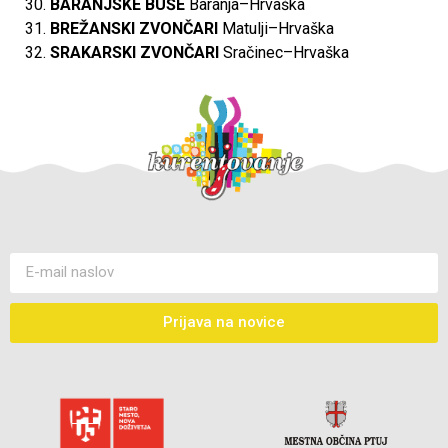
BARANJSKE BUŠE
Baranja–Hrvaška
BREŽANSKI ZVONČARI
Matulji–Hrvaška
SRAKARSKI ZVONČARI
Sračinec–Hrvaška
Prijava na novice