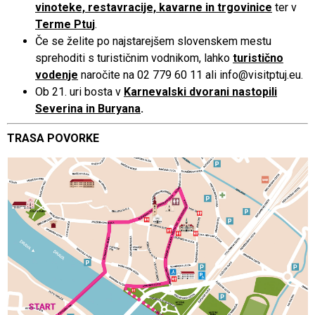
vinoteke, restavracije, kavarne in trgovinice
ter v
Terme Ptuj
.
Če se želite po najstarejšem slovenskem mestu
sprehoditi s turističnim vodnikom, lahko
turistično
vodenje
naročite na 02 779 60 11 ali info@visitptuj.eu.
Ob 21. uri bosta v
Karnevalski dvorani nastopili
Severina in Buryana
.
TRASA POVORKE