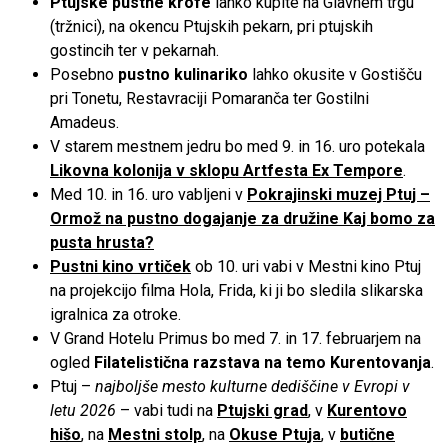
Ptujske pustne krofe
lahko kupite na Glavnem trgu
(tržnici), na okencu Ptujskih pekarn, pri ptujskih
gostincih ter v pekarnah.
Posebno
pustno kulinariko
lahko okusite v Gostišču
pri Tonetu, Restavraciji Pomaranča ter Gostilni
Amadeus.
V starem mestnem jedru bo med 9. in 16. uro potekala
Likovna kolonija v sklopu Artfesta Ex Tempore
.
Med 10. in 16. uro vabljeni v
Pokrajinski muzej Ptuj –
Ormož na pustno dogajanje za družine Kaj bomo za
pusta hrusta?
Pustni kino vrtiček
ob 10. uri vabi v Mestni kino Ptuj
na projekcijo filma Hola, Frida, ki ji bo sledila slikarska
igralnica za otroke.
V Grand Hotelu Primus bo med 7. in 17. februarjem na
ogled
Filatelistična razstava na temo Kurentovanja
.
Ptuj –
najboljše mesto kulturne dediščine v Evropi v
letu 2026
– vabi tudi na
Ptujski grad
, v
Kurentovo
hišo
, na
Mestni stolp
, na
Okuse Ptuja
, v
butične