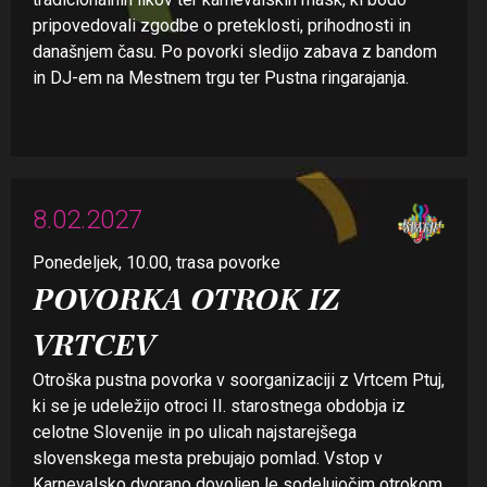
pripovedovali zgodbe o preteklosti, prihodnosti in
današnjem času. Po povorki sledijo zabava z bandom
in DJ-em na Mestnem trgu ter Pustna ringarajanja.
8.02.2027
Ponedeljek, 10.00, trasa povorke
POVORKA OTROK IZ
VRTCEV
Otroška pustna povorka v soorganizaciji z Vrtcem Ptuj,
ki se je udeležijo otroci II. starostnega obdobja iz
celotne Slovenije in po ulicah najstarejšega
slovenskega mesta prebujajo pomlad. Vstop v
Karnevalsko dvorano dovoljen le sodelujočim otrokom