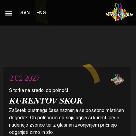
SVN
ENG
Program
kurentovanja
2.02.2027
S torka na sredo, ob polnoči
KURENTOV SKOK
Začetek pustnega časa naznanja še posebno mističen
dogodek. Ob polnoči in ob soju ognja si kurenti prvič
nadenejo zvonce ter z glasnim zvonjenjem pričnejo
odganjati zimo in zlo.