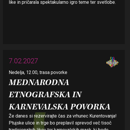
like in pričarala spektakularno igro teme ter svetlobe.
7.02.2027
Nedelja, 12.00, trasa povorke
MEDNARODNA
ETNOGRAFSKA IN
KARNEVALSKA POVORKA
Že danes si rezervirajte čas za vrhunec Kurentovanja!
Ptujske ulice in trge bo preplavil sprevod več tisoč
tradicionalnih likov ter karnevalskih mask, ki bodo