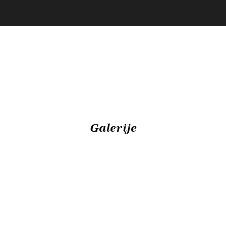
Galerije
Prikaz
avtohtonih
Povorka otrok
pustnih likov
iz vrtcev 2026