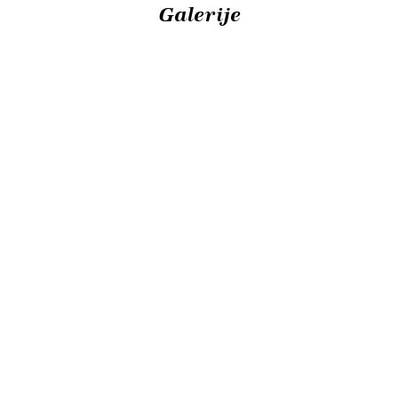
Galerije
Prikaz
avtohtonih
Povorka otrok
pustnih likov
iz vrtcev 2026
- 14. 2. 2026
Pustni torek,
Večerni prikaz
predaja
avtohtonih