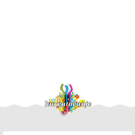
Otvoritvena
Kurentov -
etno povorka
korantov skok
2026
2026