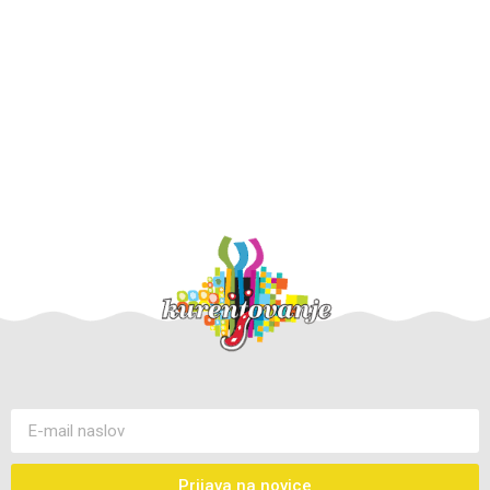
Otvoritvena
Kurentov -
etno povorka
korantov skok
2026
2026
Prijava na novice