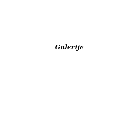
Galerije
Prikaz
avtohtonih
Povorka otrok
pustnih likov
iz vrtcev 2026
- 14. 2. 2026